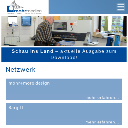
Schau ins Land
– aktuelle Ausgabe zum
Download!
Netzwerk
mohr+more design
mehr erfahren...
Barg IT
mehr erfahren...