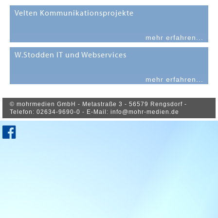
Velten Kommunikationsprojekte
mehr erfahren...
W.Stodden IT und Webservices
mehr erfahren...
© mohrmedien GmbH - Metastraße 3 - 56579 Rengsdorf -
Telefon:
02634-9690-0
- E-Mail:
info@mohr-medien.de